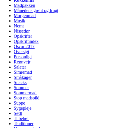
Køkkenfifs
Madpakken
Månedens grønt og frugt
Morgenmad
Musik
Nemt
Nissedør
Opskrifter
Opskriftindex
Oscar 2017
Oversigt
Personligt
Regnvejr
Salater
Simremad
Småkager
Snacks
Sommer
Sommermad
Stop madspild
Suppe
Sygepleje
Sødt
Tilbehør
Traditioner