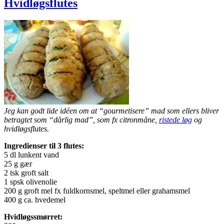
Hvidløgsflutes
Jeg kan godt lide idéen om at “gourmetisere” mad som ellers bliver
betragtet som “dårlig mad”, som fx citronmåne,
ristede løg
og
hvidløgsflutes.
Ingredienser til 3 flutes:
5 dl lunkent vand
25 g gær
2 tsk groft salt
1 spsk olivenolie
200 g groft mel fx fuldkornsmel, speltmel eller grahamsmel
400 g ca. hvedemel
Hvidløgssmørret: