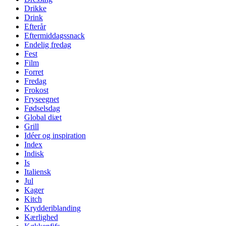
Drikke
Drink
Efterår
Eftermiddagssnack
Endelig fredag
Fest
Film
Forret
Fredag
Frokost
Fryseegnet
Fødselsdag
Global diæt
Grill
Idéer og inspiration
Index
Indisk
Is
Italiensk
Jul
Kager
Kitch
Krydderiblanding
Kærlighed