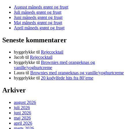
August måneds grønt og frugt
Juli måneds grønt og frugt
Juni måneds grønt og frugt
Maj måneds grønt og frugt
April måneds grønt og frugt
Seneste kommentarer
hyggelykke
til
Rejecocktail
Jacob
til
Rejecocktail
hyggelykke
til
Brownies med orangeknas og
vanille/yoghurtcreme
Laura
til
Brownies med orangeknas og vanille/yoghurtcreme
hyggelykke
til
20 kodylfede hits fra 80’erne
Arkiver
august 2026
juli 2026
juni 2026
maj 2026
april 2026
marts 2026