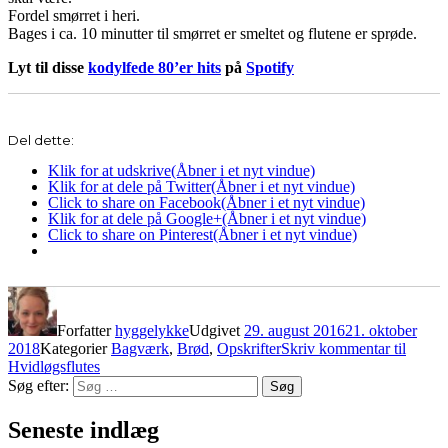
Fordel smørret i heri.
Bages i ca. 10 minutter til smørret er smeltet og flutene er sprøde.
Lyt til disse
kodylfede 80’er hits
på
Spotify
Del dette:
Klik for at udskrive(Åbner i et nyt vindue)
Klik for at dele på Twitter(Åbner i et nyt vindue)
Click to share on Facebook(Åbner i et nyt vindue)
Klik for at dele på Google+(Åbner i et nyt vindue)
Click to share on Pinterest(Åbner i et nyt vindue)
Forfatter
hyggelykke
Udgivet
29. august 2016
21. oktober
2018
Kategorier
Bagværk
,
Brød
,
Opskrifter
Skriv kommentar
til
Hvidløgsflutes
Søg efter:
Søg
Seneste indlæg