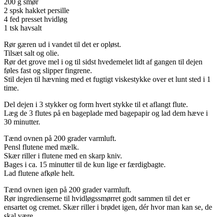
200 g smør
2 spsk hakket persille
4 fed presset hvidløg
1 tsk havsalt
Rør gæren ud i vandet til det er opløst.
Tilsæt salt og olie.
Rør det grove mel i og til sidst hvedemelet lidt af gangen til dejen
føles fast og slipper fingrene.
Stil dejen til hævning med et fugtigt viskestykke over et lunt sted i 1
time.
Del dejen i 3 stykker og form hvert stykke til et aflangt flute.
Læg de 3 flutes på en bageplade med bagepapir og lad dem hæve i
30 minutter.
Tænd ovnen på 200 grader varmluft.
Pensl flutene med mælk.
Skær riller i flutene med en skarp kniv.
Bages i ca. 15 minutter til de kun lige er færdigbagte.
Lad flutene afkøle helt.
Tænd ovnen igen på 200 grader varmluft.
Rør ingredienserne til hvidløgssmørret godt sammen til det er
ensartet og cremet. Skær riller i brødet igen, dér hvor man kan se, de
skal være.