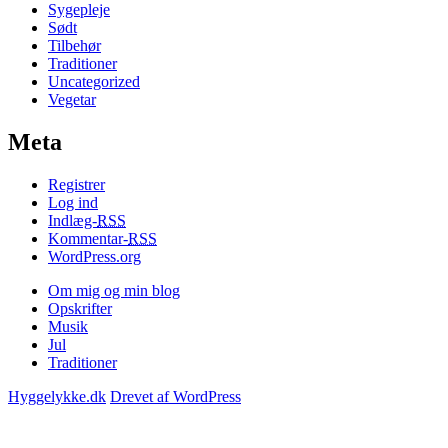
Sygepleje
Sødt
Tilbehør
Traditioner
Uncategorized
Vegetar
Meta
Registrer
Log ind
Indlæg-
RSS
Kommentar-
RSS
WordPress.org
Om mig og min blog
Opskrifter
Musik
Jul
Traditioner
Hyggelykke.dk
Drevet af WordPress