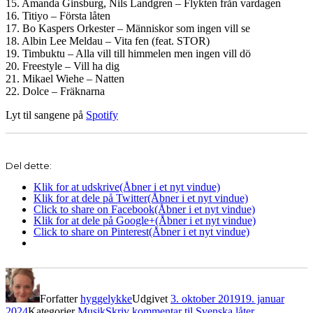
15. Amanda Ginsburg, Nils Landgren – Flykten från vardagen
16. Titiyo – Första låten
17. Bo Kaspers Orkester – Människor som ingen vill se
18. Albin Lee Meldau – Vita fen (feat. STOR)
19. Timbuktu – Alla vill till himmelen men ingen vill dö
20. Freestyle – Vill ha dig
21. Mikael Wiehe – Natten
22. Dolce – Fräknarna
Lyt til sangene på
Spotify
Del dette:
Klik for at udskrive(Åbner i et nyt vindue)
Klik for at dele på Twitter(Åbner i et nyt vindue)
Click to share on Facebook(Åbner i et nyt vindue)
Klik for at dele på Google+(Åbner i et nyt vindue)
Click to share on Pinterest(Åbner i et nyt vindue)
Forfatter
hyggelykke
Udgivet
3. oktober 2019
19. januar
2024
Kategorier
Musik
Skriv kommentar
til Svenska låter