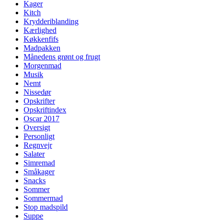
Kager
Kitch
Krydderiblanding
Kærlighed
Køkkenfifs
Madpakken
Månedens grønt og frugt
Morgenmad
Musik
Nemt
Nissedør
Opskrifter
Opskriftindex
Oscar 2017
Oversigt
Personligt
Regnvejr
Salater
Simremad
Småkager
Snacks
Sommer
Sommermad
Stop madspild
Suppe