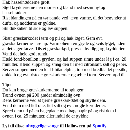
Hak hasselnødderne groft.
Stød krydderierne i en morter og bland med sesamfrø og
hasselnødder.
Rist blandingen på en tør pande ved jævn varme, til det begynder at
dufte, og nødderne er gyldne.
Stil dukkahen til side og lav suppen.
Skær græskarkødet i tern og pil og hak løget. Gem evt.
græskarkernerne – se tip. Varm olien i en gryde og svits løget, uden
at det tager farve. Tilsæt græskarkød, presset hvidløg og krydderier.
Vend det hele godt rundt.
Hæld fond/bouillon i gryden, og lad suppen simre under låg i ca. 20
minutter. Blend suppen og smag den til med citronsaft, salt og peber.
Server suppen med en klat Philadelphia, top med bredbladet persille,
dukkah og evt. ristede græskarkerner og æble i tern. Server brød til.
Tip:
Du kan bruge græskarkernerne til toppingen;
Tænd ovnen på 200 grader almindelig ovn.
Rens kernerne ved at fjerne græskarkødet og skylle dem.
Vend dem med lidt olie, lidt salt og evt. nogle krydderier.
Spred dem ud på en bageplade med bagepapir på og rist dem i
ovnen i ca. 25 minutter, eller indtil de er gyldne.
Lyt til disse
uhyggelige sange
til Halloween på
Spotify