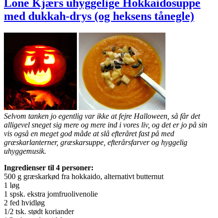
Lone Kjærs uhyggelige Hokkaidosuppe
med dukkah-drys (og heksens tånegle)
Selvom tanken jo egentlig var ikke at fejre Halloween, så får det
alligevel sneget sig mere og mere ind i vores liv, og det er jo på sin
vis også en meget god måde at slå efteråret fast på med
græskarlanterner, græskarsuppe, efterårsfarver og hyggelig
uhyggemusik.
Ingredienser til 4 personer:
500 g græskarkød fra hokkaido, alternativt butternut
1 løg
1 spsk. ekstra jomfruolivenolie
2 fed hvidløg
1/2 tsk. stødt koriander