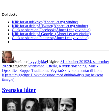
Del dette:
Klik for at udskrive(Åbner i et nyt vindue)
Klik for at dele på Twitter(Åbner i et nyt vindue)
Click to share on Facebook(Åbner i et nyt vindue)
Klik for at dele på Google+(Åbner i et nyt vindue)
Click to share on Pinterest(Åbner i et nyt vindue)
Forfatter
hyggelykke
Udgivet
31. oktober 2019
24. september
2022
Kategorier
Aftensmad
,
Efterår
,
Krydderiblanding
,
Musik
,
Opskrifter
,
Suppe
,
Traditioner
,
Vegetar
Skriv kommentar
til Lone
Kjærs uhyggelige Hokkaidosuppe med dukkah-drys (og heksens
tånegle)
Svenska låter