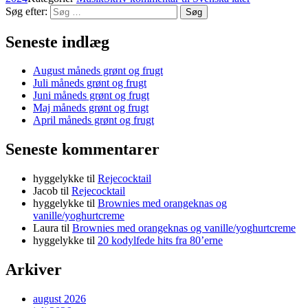
Søg efter:
Søg
Seneste indlæg
August måneds grønt og frugt
Juli måneds grønt og frugt
Juni måneds grønt og frugt
Maj måneds grønt og frugt
April måneds grønt og frugt
Seneste kommentarer
hyggelykke
til
Rejecocktail
Jacob
til
Rejecocktail
hyggelykke
til
Brownies med orangeknas og
vanille/yoghurtcreme
Laura
til
Brownies med orangeknas og vanille/yoghurtcreme
hyggelykke
til
20 kodylfede hits fra 80’erne
Arkiver
august 2026