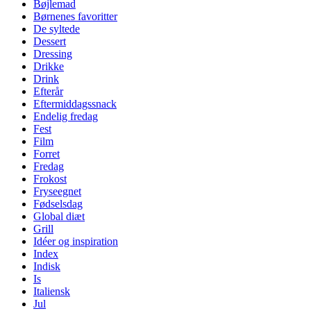
Bøjlemad
Børnenes favoritter
De syltede
Dessert
Dressing
Drikke
Drink
Efterår
Eftermiddagssnack
Endelig fredag
Fest
Film
Forret
Fredag
Frokost
Fryseegnet
Fødselsdag
Global diæt
Grill
Idéer og inspiration
Index
Indisk
Is
Italiensk
Jul