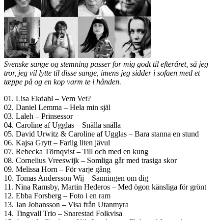
Svenske sange og stemning passer for mig godt til efteråret, så jeg
tror, jeg vil lytte til disse sange, imens jeg sidder i sofaen med et
tæppe på og en kop varm te i hånden.
01. Lisa Ekdahl – Vem Vet?
02. Daniel Lemma – Hela min själ
03. Laleh – Prinsessor
04. Caroline af Ugglas – Snälla snälla
05. David Urwitz & Caroline af Ugglas – Bara stanna en stund
06. Kajsa Grytt – Farlig liten jävul
07. Rebecka Törnqvist – Till och med en kung
08. Cornelius Vreeswijk – Somliga går med trasiga skor
09. Melissa Horn – För varje gång
10. Tomas Andersson Wij – Sanningen om dig
11. Nina Ramsby, Martin Hederos – Med ögon känsliga för grönt
12. Ebba Forsberg – Foto i en ram
13. Jan Johansson – Visa från Utanmyra
14. Tingvall Trio – Snarestad Folkvisa