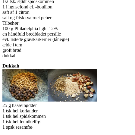
1/2 tsk. stødt spidskommen
1 l hønsefond el. -bouillon
saft af 1 citron
salt og friskkværnet peber
Tilbehør:
100 g Philadelphia light 12%
en håndfuld bredbladet persille
evt. ristede græskarkerner (tånegle)
æble i tern
groft brød
dukkah
Dukkah
25 g hasselnødder
1 tsk hel koriander
1 tsk hel spidskommen
1 tsk hel fennikelfrø
1 spsk sesamfrø