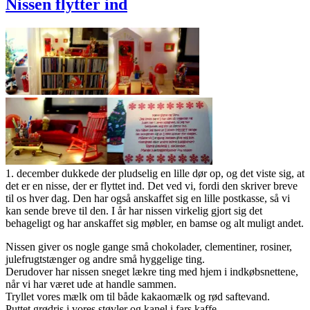
Nissen flytter ind
1. december dukkede der pludselig en lille dør op, og det viste sig, at
det er en nisse, der er flyttet ind. Det ved vi, fordi den skriver breve
til os hver dag. Den har også anskaffet sig en lille postkasse, så vi
kan sende breve til den. I år har nissen virkelig gjort sig det
behageligt og har anskaffet sig møbler, en bamse og alt muligt andet.
Nissen giver os nogle gange små chokolader, clementiner, rosiner,
julefrugtstænger og andre små hyggelige ting.
Derudover har nissen sneget lækre ting med hjem i indkøbsnettene,
når vi har været ude at handle sammen.
Tryllet vores mælk om til både kakaomælk og rød saftevand.
Puttet grødris i vores støvler og kanel i fars kaffe.