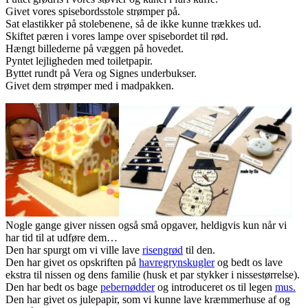
Givet vores spisebordsstole strømper på.
Sat elastikker på stolebenene, så de ikke kunne trækkes ud.
Skiftet pæren i vores lampe over spisebordet til rød.
Hængt billederne på væggen på hovedet.
Pyntet lejligheden med toiletpapir.
Byttet rundt på Vera og Signes underbukser.
Givet dem strømper med i madpakken.
Nogle gange giver nissen også små opgaver, heldigvis kun når vi
har tid til at udføre dem…
Den har spurgt om vi ville lave
risengrød
til den.
Den har givet os opskriften på
havregrynskugler
og bedt os lave
ekstra til nissen og dens familie (husk et par stykker i nissestørrelse).
Den har bedt os bage
pebernødder
og introduceret os til legen
mus.
Den har givet os julepapir, som vi kunne lave kræmmerhuse af og