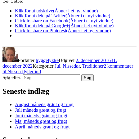
Del dette:
Klik for at udskrive(Åbner i et nyt vindue)
Klik for at dele på Twitter(Åbner i et nyt vindue)
Click to share on Facebook(Åbner i et nyt vindue)
Klik for at dele på Google+(Åbner i et nyt vindue)
Click to share on Pinterest(Åbner i et nyt vindue)
Forfatter
hyggelykke
Udgivet
2. december 2016
31.
december 2022
Kategorier
Jul
,
Nissedør
,
Traditioner
2 kommentarer
til Nissen flytter ind
Søg efter:
Søg
Seneste indlæg
August måneds grønt og frugt
Juli måneds grønt og frugt
Juni måneds grønt og frugt
Maj måneds grønt og frugt
April måneds grønt og frugt