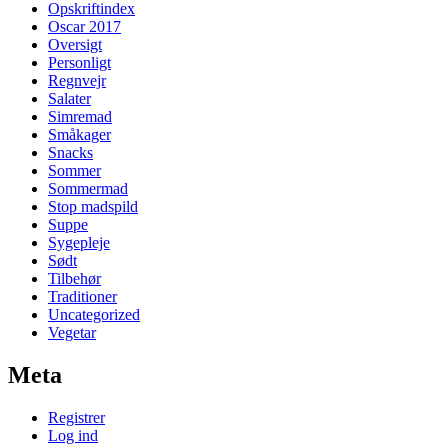
Opskriftindex
Oscar 2017
Oversigt
Personligt
Regnvejr
Salater
Simremad
Småkager
Snacks
Sommer
Sommermad
Stop madspild
Suppe
Sygepleje
Sødt
Tilbehør
Traditioner
Uncategorized
Vegetar
Meta
Registrer
Log ind