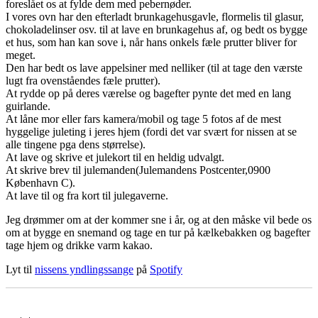
foreslået os at fylde dem med pebernøder.
I vores ovn har den efterladt brunkagehusgavle, flormelis til glasur,
chokoladelinser osv. til at lave en brunkagehus af, og bedt os bygge
et hus, som han kan sove i, når hans onkels fæle prutter bliver for
meget.
Den har bedt os lave appelsiner med nelliker (til at tage den værste
lugt fra ovenståendes fæle prutter).
At rydde op på deres værelse og bagefter pynte det med en lang
guirlande.
At låne mor eller fars kamera/mobil og tage 5 fotos af de mest
hyggelige juleting i jeres hjem (fordi det var svært for nissen at se
alle tingene pga dens størrelse).
At lave og skrive et julekort til en heldig udvalgt.
At skrive brev til julemanden(Julemandens Postcenter,0900
København C).
At lave til og fra kort til julegaverne.
Jeg drømmer om at der kommer sne i år, og at den måske vil bede os
om at bygge en snemand og tage en tur på kælkebakken og bagefter
tage hjem og drikke varm kakao.
Lyt til
nissens yndlingssange
på
Spotify