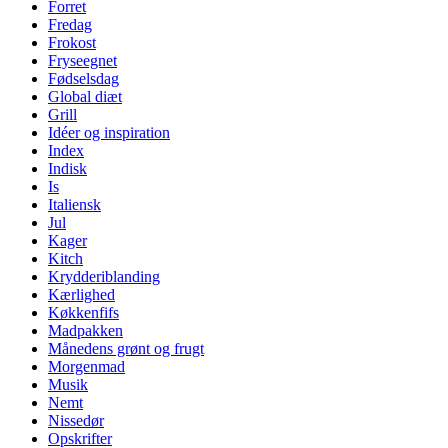
Forret
Fredag
Frokost
Fryseegnet
Fødselsdag
Global diæt
Grill
Idéer og inspiration
Index
Indisk
Is
Italiensk
Jul
Kager
Kitch
Krydderiblanding
Kærlighed
Køkkenfifs
Madpakken
Månedens grønt og frugt
Morgenmad
Musik
Nemt
Nissedør
Opskrifter