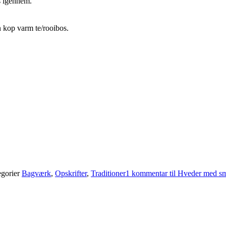
s igennem.
n kop varm te/rooibos.
egorier
Bagværk
,
Opskrifter
,
Traditioner
1 kommentar
til Hveder med s