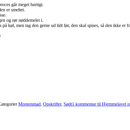
roces går meget hurtigt.
en er smeltet.
sse.
en og rør nøddemelet i.
 på køl, men tag den gerne ud lidt før, den skal spises, så den ikke er f
a
ategorier
Morgenmad
,
Opskrifter
,
Sødt
1 kommentar
til Hjemmelavet n