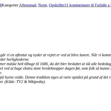
8
Kategorier
Aftensmad
,
Nemt
,
Opskrifter
11 kommentarer
til Farfalle a
r vi en aftentur og nyder at vejret er ved at blive lunere. Når vi kommer 
 nyder herlighederne.
r måske helt tilbage til 1686, da det blev besluttet at slå alle bededa
t ved at bage ekstra store hvedeknopper dagen før, som folk så kunne 
e.
 på byens volde. Denne tradition siges at være opstået på grund af det
er. (Kilde: TV2 & Wikipedia).