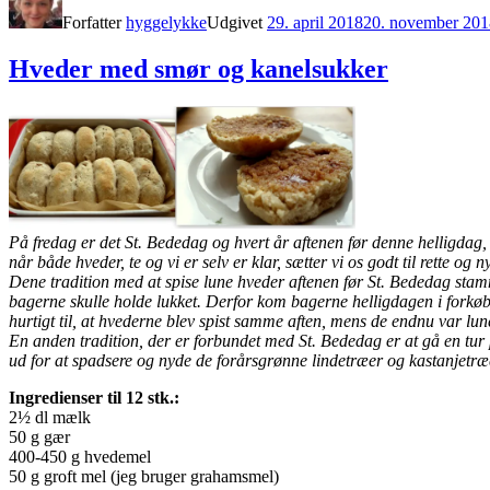
Forfatter
hyggelykke
Udgivet
29. april 2018
20. november 201
Hveder med smør og kanelsukker
På fredag er det St. Bededag og hvert år aftenen før denne helligdag, gå
når både hveder, te og vi er selv er klar, sætter vi os godt til rette og
Dene tradition med at spise lune hveder aftenen før St. Bededag stamme
bagerne skulle holde lukket.
Derfor kom bagerne helligdagen i forkøbe
hurtigt til, at hvederne blev spist samme aften, mens de endnu var lun
En anden tradition, der er forbundet med St. Bededag er at gå en tur
ud for at spadsere og nyde de forårsgrønne lindetræer og kastanjetræ
Ingredienser til 12 stk.:
2½ dl mælk
50 g gær
400-450 g hvedemel
50 g groft mel (jeg bruger grahamsmel)