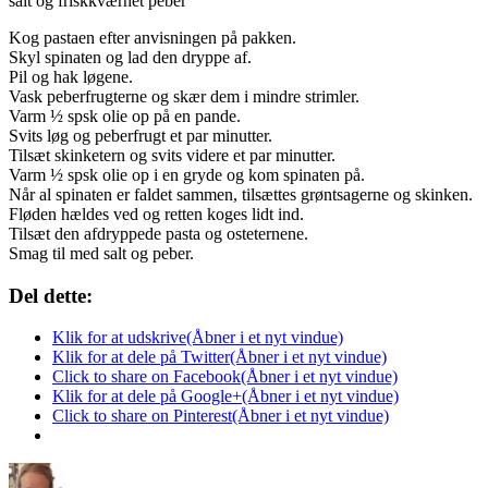
salt og friskkværnet peber
Kog pastaen efter anvisningen på pakken.
Skyl spinaten og lad den dryppe af.
Pil og hak løgene.
Vask peberfrugterne og skær dem i mindre strimler.
Varm ½ spsk olie op på en pande.
Svits løg og peberfrugt et par minutter.
Tilsæt skinketern og svits videre et par minutter.
Varm ½ spsk olie op i en gryde og kom spinaten på.
Når al spinaten er faldet sammen, tilsættes grøntsagerne og skinken.
Fløden hældes ved og retten koges lidt ind.
Tilsæt den afdryppede pasta og osteternene.
Smag til med salt og peber.
Del dette:
Klik for at udskrive(Åbner i et nyt vindue)
Klik for at dele på Twitter(Åbner i et nyt vindue)
Click to share on Facebook(Åbner i et nyt vindue)
Klik for at dele på Google+(Åbner i et nyt vindue)
Click to share on Pinterest(Åbner i et nyt vindue)