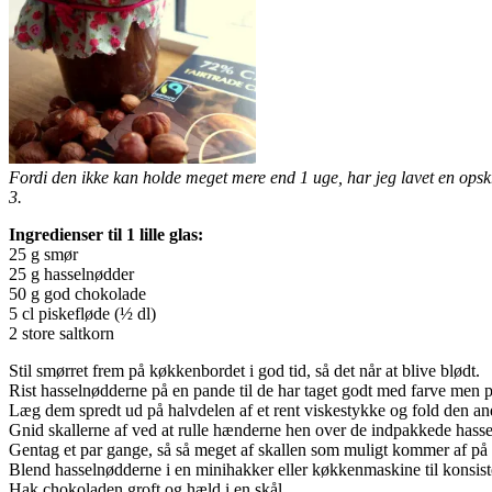
Fordi den ikke kan holde meget mere end 1 uge, har jeg lavet en opskrif
3.
Ingredienser til 1 lille glas:
25 g smør
25 g hasselnødder
50 g god chokolade
5 cl piskefløde (½ dl)
2 store saltkorn
Stil smørret frem på køkkenbordet i god tid, så det når at blive blødt.
Rist hasselnødderne på en pande til de har taget godt med farve men p
Læg dem spredt ud på halvdelen af et rent viskestykke og fold den and
Gnid skallerne af ved at rulle hænderne hen over de indpakkede hass
Gentag et par gange, så så meget af skallen som muligt kommer af på 
Blend hasselnødderne i en minihakker eller køkkenmaskine til konsist
Hak chokoladen groft og hæld i en skål.