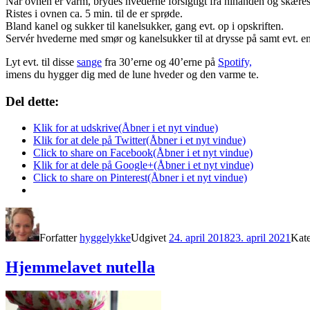
Når ovnen er varm, brydes hvederne forsigtigt fra hinanden og skære
Ristes i ovnen ca. 5 min. til de er sprøde.
Bland kanel og sukker til kanelsukker, gang evt. op i opskriften.
Servér hvederne med smør og kanelsukker til at drysse på samt evt. e
Lyt evt. til disse
sange
fra 30’erne og 40’erne på
Spotify,
imens du hygger dig med de lune hveder og den varme te.
Del dette:
Klik for at udskrive(Åbner i et nyt vindue)
Klik for at dele på Twitter(Åbner i et nyt vindue)
Click to share on Facebook(Åbner i et nyt vindue)
Klik for at dele på Google+(Åbner i et nyt vindue)
Click to share on Pinterest(Åbner i et nyt vindue)
Forfatter
hyggelykke
Udgivet
24. april 2018
23. april 2021
Kat
Hjemmelavet nutella