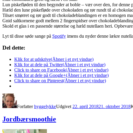
Lun piskefløden til den begynder at boble – vær over den, for denne p
Hæld den lune piskefløde over chokoladen og rør rundt til al chokolad
Tilsæt smørret og rør godt til chokoladeblandingen er en homogen ma
Gnid saltkornene godt mellem 2 fingerspidser over chokoladeblanding
Skold et glas i en passende størrelse og hæld nutellaen heri. Opbevares
Lyt til disse søde sange på
Spotify
imens du nyder denne lækre nutell
Del dette:
Klik for at udskrive(Åbner i et nyt vindue)
Klik for at dele på Twitter(Åbner i et nyt vindue)
Click to share on Facebook(Åbner i et nyt vindue)
Klik for at dele på Google+(Åbner i et nyt vindue)
Click to share on Pinterest(Åbner i et nyt vindue)
Forfatter
hyggelykke
Udgivet
22. april 2018
21. oktober 2018
K
Jordbærsmoothie