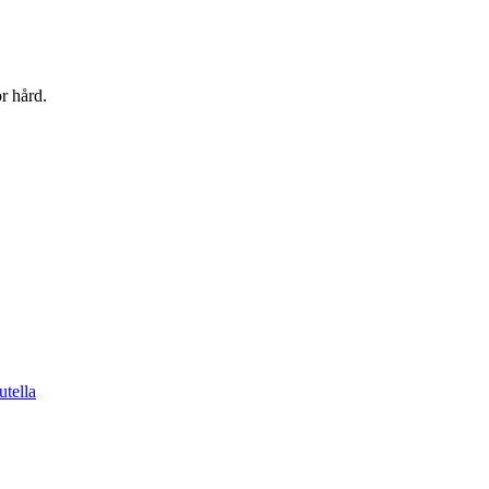
or hård.
utella