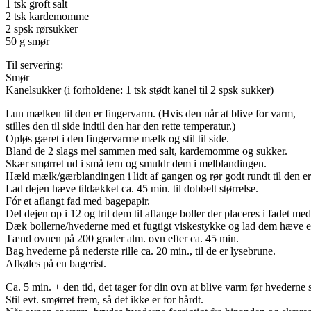
1 tsk groft salt
2 tsk kardemomme
2 spsk rørsukker
50 g smør
Til servering:
Smør
Kanelsukker (i forholdene: 1 tsk stødt kanel til 2 spsk sukker)
Lun mælken til den er fingervarm. (Hvis den når at blive for varm,
stilles den til side indtil den har den rette temperatur.)
Opløs gæret i den fingervarme mælk og stil til side.
Bland de 2 slags mel sammen med salt, kardemomme og sukker.
Skær smørret ud i små tern og smuldr dem i melblandingen.
Hæld mælk/gærblandingen i lidt af gangen og rør godt rundt til den er 
Lad dejen hæve tildækket ca. 45 min. til dobbelt størrelse.
Fór et aflangt fad med bagepapir.
Del dejen op i 12 og tril dem til aflange boller der placeres i fadet med
Dæk bollerne/hvederne med et fugtigt viskestykke og lad dem hæve et l
Tænd ovnen på 200 grader alm. ovn efter ca. 45 min.
Bag hvederne på nederste rille ca. 20 min., til de er lysebrune.
Afkøles på en bagerist.
Ca. 5 min. + den tid, det tager for din ovn at blive varm før hvederne
Stil evt. smørret frem, så det ikke er for hårdt.