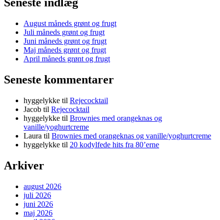
Seneste indlæg
August måneds grønt og frugt
Juli måneds grønt og frugt
Juni måneds grønt og frugt
Maj måneds grønt og frugt
April måneds grønt og frugt
Seneste kommentarer
hyggelykke
til
Rejecocktail
Jacob
til
Rejecocktail
hyggelykke
til
Brownies med orangeknas og
vanille/yoghurtcreme
Laura
til
Brownies med orangeknas og vanille/yoghurtcreme
hyggelykke
til
20 kodylfede hits fra 80’erne
Arkiver
august 2026
juli 2026
juni 2026
maj 2026