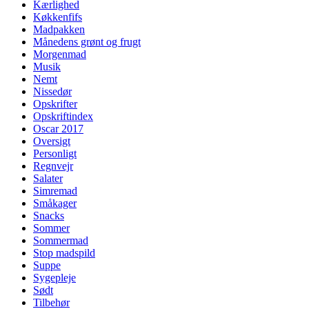
Kærlighed
Køkkenfifs
Madpakken
Månedens grønt og frugt
Morgenmad
Musik
Nemt
Nissedør
Opskrifter
Opskriftindex
Oscar 2017
Oversigt
Personligt
Regnvejr
Salater
Simremad
Småkager
Snacks
Sommer
Sommermad
Stop madspild
Suppe
Sygepleje
Sødt
Tilbehør