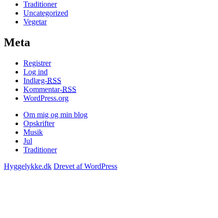
Traditioner
Uncategorized
Vegetar
Meta
Registrer
Log ind
Indlæg-
RSS
Kommentar-
RSS
WordPress.org
Om mig og min blog
Opskrifter
Musik
Jul
Traditioner
Hyggelykke.dk
Drevet af WordPress