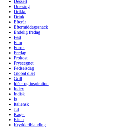
Dessert
Dressing
Drikke
Drink
Efterår
Eftermiddagssnack
Endelig fredag
Fest
Film
Forret
Fredag
Frokost
Fryseegnet
Fødselsdag
Global diæt
Grill
Idéer og inspiration
Index
Indisk
Is
Italiensk
Jul
Kager
Kitch
Krydderiblanding