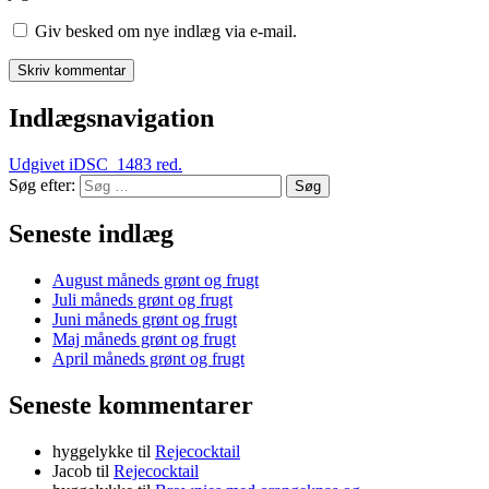
Giv besked om nye indlæg via e-mail.
Indlægsnavigation
Udgivet i
DSC_1483 red.
Søg efter:
Søg
Seneste indlæg
August måneds grønt og frugt
Juli måneds grønt og frugt
Juni måneds grønt og frugt
Maj måneds grønt og frugt
April måneds grønt og frugt
Seneste kommentarer
hyggelykke
til
Rejecocktail
Jacob
til
Rejecocktail