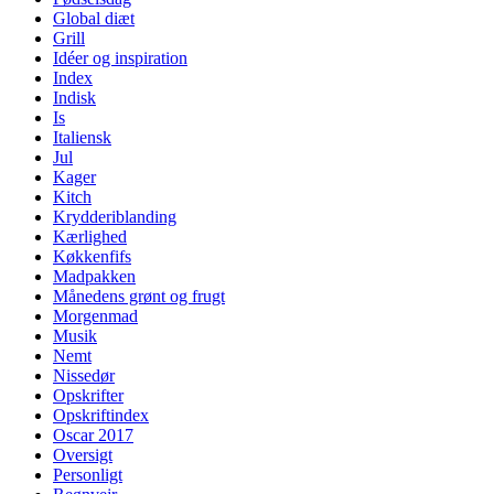
Global diæt
Grill
Idéer og inspiration
Index
Indisk
Is
Italiensk
Jul
Kager
Kitch
Krydderiblanding
Kærlighed
Køkkenfifs
Madpakken
Månedens grønt og frugt
Morgenmad
Musik
Nemt
Nissedør
Opskrifter
Opskriftindex
Oscar 2017
Oversigt
Personligt