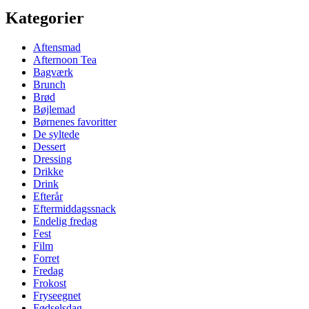
Kategorier
Aftensmad
Afternoon Tea
Bagværk
Brunch
Brød
Bøjlemad
Børnenes favoritter
De syltede
Dessert
Dressing
Drikke
Drink
Efterår
Eftermiddagssnack
Endelig fredag
Fest
Film
Forret
Fredag
Frokost
Fryseegnet
Fødselsdag