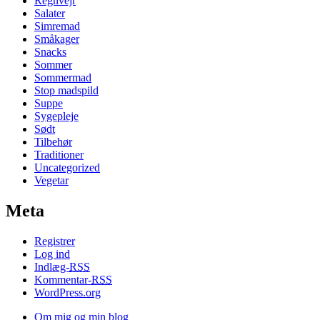
Regnvejr
Salater
Simremad
Småkager
Snacks
Sommer
Sommermad
Stop madspild
Suppe
Sygepleje
Sødt
Tilbehør
Traditioner
Uncategorized
Vegetar
Meta
Registrer
Log ind
Indlæg-
RSS
Kommentar-
RSS
WordPress.org
Om mig og min blog