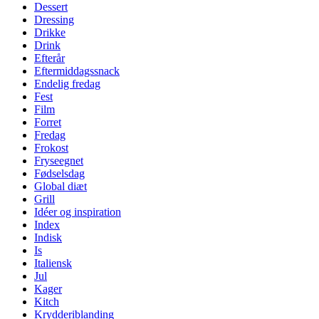
Dessert
Dressing
Drikke
Drink
Efterår
Eftermiddagssnack
Endelig fredag
Fest
Film
Forret
Fredag
Frokost
Fryseegnet
Fødselsdag
Global diæt
Grill
Idéer og inspiration
Index
Indisk
Is
Italiensk
Jul
Kager
Kitch
Krydderiblanding