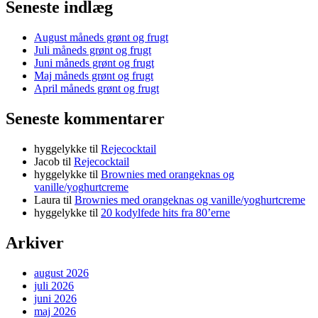
Seneste indlæg
August måneds grønt og frugt
Juli måneds grønt og frugt
Juni måneds grønt og frugt
Maj måneds grønt og frugt
April måneds grønt og frugt
Seneste kommentarer
hyggelykke
til
Rejecocktail
Jacob
til
Rejecocktail
hyggelykke
til
Brownies med orangeknas og
vanille/yoghurtcreme
Laura
til
Brownies med orangeknas og vanille/yoghurtcreme
hyggelykke
til
20 kodylfede hits fra 80’erne
Arkiver
august 2026
juli 2026
juni 2026
maj 2026