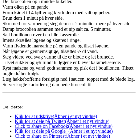
Del broccolien op i mindre buketter.
Varm olien på en pande.
Form kødet til 4 bøffer og krydr dem med salt og peber.
Brun dem 1 minut på hver side.
Skru ned for varmen og steg dem ca. 2 minutter mere på hver side.
Damp broccolien sammen med et nip salt ca. 5 minutter.
Sæt bouillonen over i en lille kasserolle.
Imens skrælles løgene og skæres i ringe.
Varm flydende margarine på en pande og tilsæt løgene.
Når løgene er gennemsigtige, tilsættes ½ dl vand.
Steg videre ved svag varme til de er bløde og let brunede.
Tilsæt sukker og rør rundt til løgene er blevet karameliserede.
Ryst maizena og vand godt sammen og pisk det i bouillonen. Tilsæt
nogle dråber kulør.
Læg hakkebøfferne forsigtigt ned i saucen, toppet med de bløde løg.
Server kogte kartofler og dampede broccoli til.
Del dette:
Klik for at udskrive(Åbner i et nyt vindue)
Klik for at dele på Twitter(Åbner i et nyt vindue)
Click to share on Facebook(Åbner i et nyt vindue)
Klik for at dele på Google+(Åbner i et nyt vindue)
Click to share on Pinterest(Åbner i et nyt vindue)