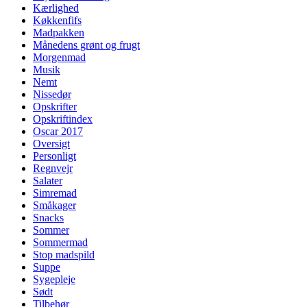
Kærlighed
Køkkenfifs
Madpakken
Månedens grønt og frugt
Morgenmad
Musik
Nemt
Nissedør
Opskrifter
Opskriftindex
Oscar 2017
Oversigt
Personligt
Regnvejr
Salater
Simremad
Småkager
Snacks
Sommer
Sommermad
Stop madspild
Suppe
Sygepleje
Sødt
Tilbehør