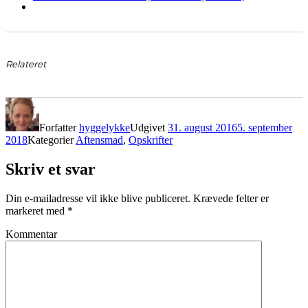
Relateret
Forfatter
hyggelykke
Udgivet
31. august 2016
5. september
2018
Kategorier
Aftensmad
,
Opskrifter
Skriv et svar
Din e-mailadresse vil ikke blive publiceret.
Krævede felter er
markeret med
*
Kommentar