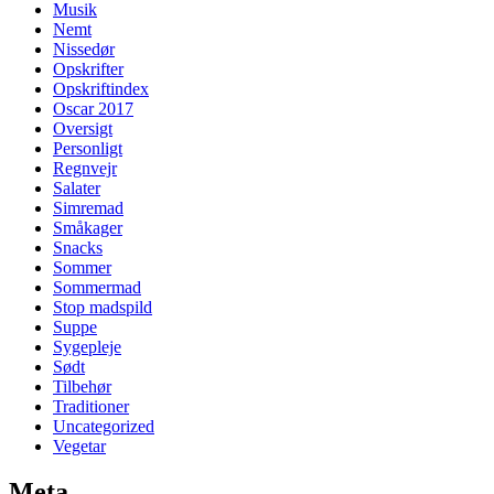
Musik
Nemt
Nissedør
Opskrifter
Opskriftindex
Oscar 2017
Oversigt
Personligt
Regnvejr
Salater
Simremad
Småkager
Snacks
Sommer
Sommermad
Stop madspild
Suppe
Sygepleje
Sødt
Tilbehør
Traditioner
Uncategorized
Vegetar
Meta