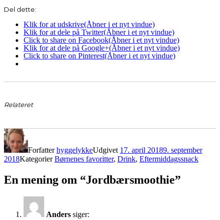
Del dette:
Klik for at udskrive(Åbner i et nyt vindue)
Klik for at dele på Twitter(Åbner i et nyt vindue)
Click to share on Facebook(Åbner i et nyt vindue)
Klik for at dele på Google+(Åbner i et nyt vindue)
Click to share on Pinterest(Åbner i et nyt vindue)
Relateret
Forfatter
hyggelykke
Udgivet
17. april 2018
9. september
2018
Kategorier
Børnenes favoritter
,
Drink
,
Eftermiddagssnack
En mening om “Jordbærsmoothie”
Anders
siger: