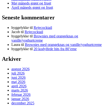
Maj måneds grønt og frugt
April måneds grønt og frugt
Seneste kommentarer
hyggelykke
til
Rejecocktail
Jacob
til
Rejecocktail
hyggelykke
til
Brownies med orangeknas og
vanille/yoghurtcreme
Laura
til
Brownies med orangeknas og vanille/yoghurtcreme
hyggelykke
til
20 kodylfede hits fra 80’erne
Arkiver
august 2026
juli 2026
juni 2026
maj 2026
april 2026
marts 2026
februar 2026
januar 2026
december 2025