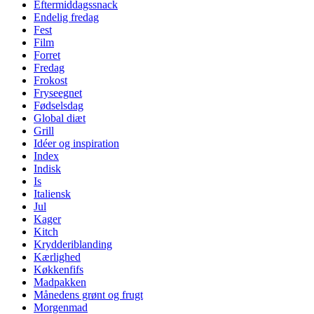
Eftermiddagssnack
Endelig fredag
Fest
Film
Forret
Fredag
Frokost
Fryseegnet
Fødselsdag
Global diæt
Grill
Idéer og inspiration
Index
Indisk
Is
Italiensk
Jul
Kager
Kitch
Krydderiblanding
Kærlighed
Køkkenfifs
Madpakken
Månedens grønt og frugt
Morgenmad