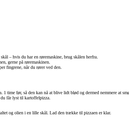
skål – hvis du har en røremaskine, brug skålen herfra.
mmen, gerne på røremaskinen.
pper fingrene, når du rører ved den.
. 1 time før, så den kan nå at blive lidt blød og dermed nemmere at sm
 får lyst til kartoffelpizza.
et og olien i en lille skål. Lad den trække til pizzaen er klar.