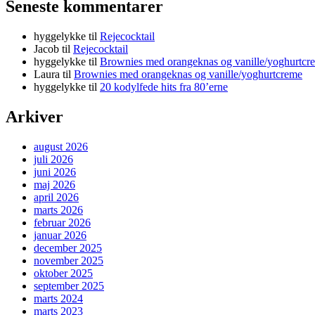
Seneste kommentarer
hyggelykke
til
Rejecocktail
Jacob
til
Rejecocktail
hyggelykke
til
Brownies med orangeknas og vanille/yoghurtcr
Laura
til
Brownies med orangeknas og vanille/yoghurtcreme
hyggelykke
til
20 kodylfede hits fra 80’erne
Arkiver
august 2026
juli 2026
juni 2026
maj 2026
april 2026
marts 2026
februar 2026
januar 2026
december 2025
november 2025
oktober 2025
september 2025
marts 2024
marts 2023