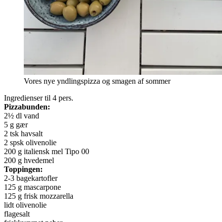
Vores nye yndlingspizza og smagen af sommer
Ingredienser til 4 pers.
Pizzabunden:
2½ dl vand
5 g gær
2 tsk havsalt
2 spsk olivenolie
200 g italiensk mel Tipo 00
200 g hvedemel
Toppingen:
2-3 bagekartofler
125 g mascarpone
125 g frisk mozzarella
lidt olivenolie
flagesalt