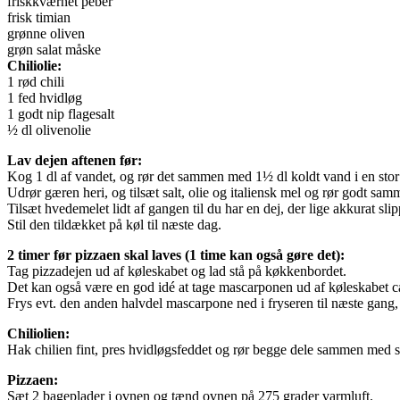
friskkværnet peber
frisk timian
grønne oliven
grøn salat måske
Chiliolie:
1 rød chili
1 fed hvidløg
1 godt nip flagesalt
½ dl olivenolie
Lav dejen aftenen før:
Kog 1 dl af vandet, og rør det sammen med 1½ dl koldt vand i en stor 
Udrør gæren heri, og tilsæt salt, olie og italiensk mel og rør godt sa
Tilsæt hvedemelet lidt af gangen til du har en dej, der lige akkurat sli
Stil den tildækket på køl til næste dag.
2 timer før pizzaen skal laves (1 time kan også gøre det):
Tag pizzadejen ud af køleskabet og lad stå på køkkenbordet.
Det kan også være en god idé at tage mascarponen ud af køleskabet ca
Frys evt. den anden halvdel mascarpone ned i fryseren til næste gang, du
Chiliolien:
Hak chilien fint, pres hvidløgsfeddet og rør begge dele sammen med salt
Pizzaen:
Sæt 2 bageplader i ovnen og tænd ovnen på 275 grader varmluft.