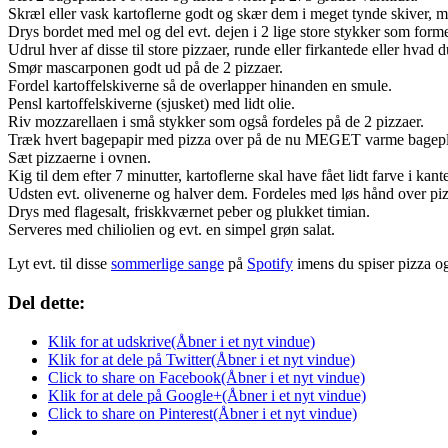
Skræl eller vask kartoflerne godt og skær dem i meget tynde skiver, m
Drys bordet med mel og del evt. dejen i 2 lige store stykker som formes
Udrul hver af disse til store pizzaer, runde eller firkantede eller hvad
Smør mascarponen godt ud på de 2 pizzaer.
Fordel kartoffelskiverne så de overlapper hinanden en smule.
Pensl kartoffelskiverne (sjusket) med lidt olie.
Riv mozzarellaen i små stykker som også fordeles på de 2 pizzaer.
Træk hvert bagepapir med pizza over på de nu MEGET varme bagepl
Sæt pizzaerne i ovnen.
Kig til dem efter 7 minutter, kartoflerne skal have fået lidt farve i kan
Udsten evt. olivenerne og halver dem. Fordeles med løs hånd over pi
Drys med flagesalt, friskkværnet peber og plukket timian.
Serveres med chiliolien og evt. en simpel grøn salat.
Lyt evt. til disse
sommerlige sange
på
Spotify
imens du spiser pizza og
Del dette:
Klik for at udskrive(Åbner i et nyt vindue)
Klik for at dele på Twitter(Åbner i et nyt vindue)
Click to share on Facebook(Åbner i et nyt vindue)
Klik for at dele på Google+(Åbner i et nyt vindue)
Click to share on Pinterest(Åbner i et nyt vindue)