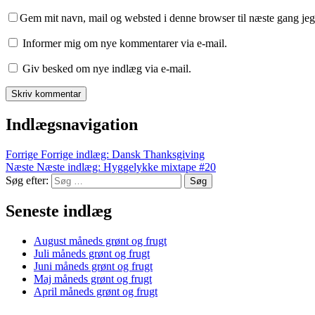
Gem mit navn, mail og websted i denne browser til næste gang je
Informer mig om nye kommentarer via e-mail.
Giv besked om nye indlæg via e-mail.
Indlægsnavigation
Forrige
Forrige indlæg:
Dansk Thanksgiving
Næste
Næste indlæg:
Hyggelykke mixtape #20
Søg efter:
Søg
Seneste indlæg
August måneds grønt og frugt
Juli måneds grønt og frugt
Juni måneds grønt og frugt
Maj måneds grønt og frugt
April måneds grønt og frugt