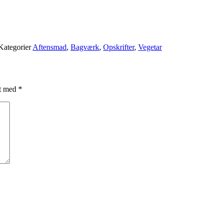
Kategorier
Aftensmad
,
Bagværk
,
Opskrifter
,
Vegetar
et med
*