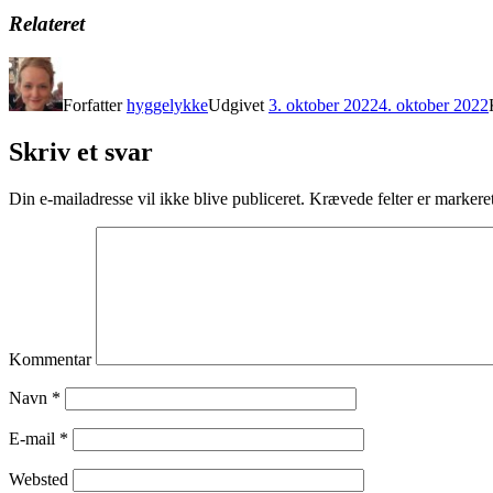
Relateret
Forfatter
hyggelykke
Udgivet
3. oktober 2022
4. oktober 2022
Skriv et svar
Din e-mailadresse vil ikke blive publiceret.
Krævede felter er marker
Kommentar
Navn
*
E-mail
*
Websted