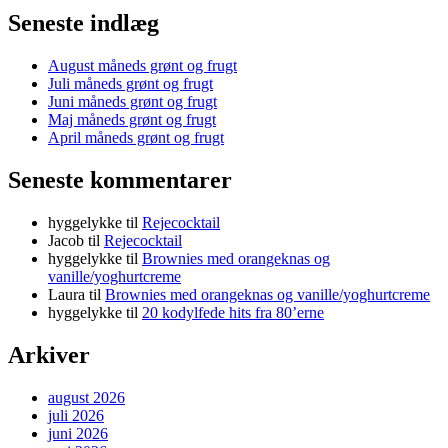
Seneste indlæg
August måneds grønt og frugt
Juli måneds grønt og frugt
Juni måneds grønt og frugt
Maj måneds grønt og frugt
April måneds grønt og frugt
Seneste kommentarer
hyggelykke
til
Rejecocktail
Jacob
til
Rejecocktail
hyggelykke
til
Brownies med orangeknas og
vanille/yoghurtcreme
Laura
til
Brownies med orangeknas og vanille/yoghurtcreme
hyggelykke
til
20 kodylfede hits fra 80’erne
Arkiver
august 2026
juli 2026
juni 2026