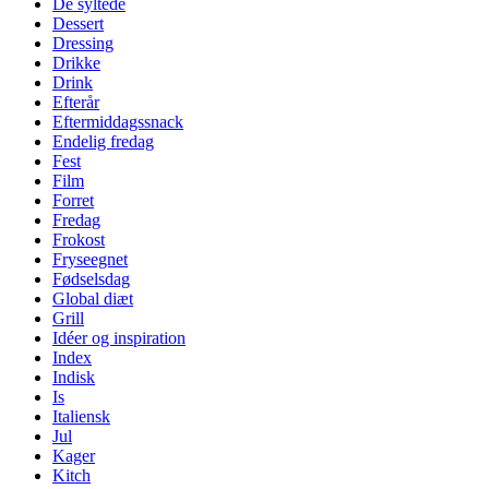
De syltede
Dessert
Dressing
Drikke
Drink
Efterår
Eftermiddagssnack
Endelig fredag
Fest
Film
Forret
Fredag
Frokost
Fryseegnet
Fødselsdag
Global diæt
Grill
Idéer og inspiration
Index
Indisk
Is
Italiensk
Jul
Kager
Kitch