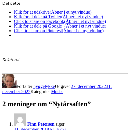
Del dette:
Klik for at udskrive(Åbner i et nyt vindue)
Klik for at dele på Twitter(Åbner i et nyt vindue)
Click to share on Facebook(Åbner i et nyt vindue)
Klik for at dele på Google+(Åbner i et nyt vindue)
Click to share on Pinterest(Åbner i et nyt vindue)
Relateret
Forfatter
hyggelykke
Udgivet
27. december 2022
31.
december 2022
Kategorier
Musik
2 meninger om “Nytårsaften”
Finn Petersen
siger:
31. december 2018 kl. 16:53