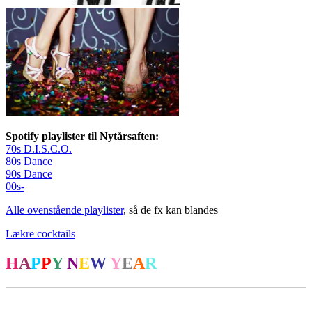
Spotify playlister til Nytårsaften:
70s D.I.S.C.O.
80s Dance
90s Dance
00s-
Alle ovenstående playlister
, så de fx kan blandes
Lækre cocktails
H
A
P
P
Y
N
E
W
Y
E
A
R