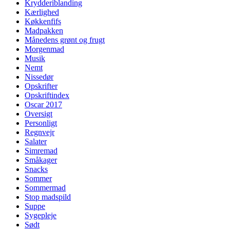
Krydderiblanding
Kærlighed
Køkkenfifs
Madpakken
Månedens grønt og frugt
Morgenmad
Musik
Nemt
Nissedør
Opskrifter
Opskriftindex
Oscar 2017
Oversigt
Personligt
Regnvejr
Salater
Simremad
Småkager
Snacks
Sommer
Sommermad
Stop madspild
Suppe
Sygepleje
Sødt