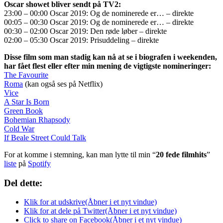
Oscar showet bliver sendt på TV2:
23:00 – 00:00 Oscar 2019: Og de nominerede er… – direkte
00:05 – 00:30 Oscar 2019: Og de nominerede er… – direkte
00:30 – 02:00 Oscar 2019: Den røde løber – direkte
02:00 – 05:30 Oscar 2019: Prisuddeling – direkte
Disse film som man stadig kan nå at se i biografen i weekenden,
har fået flest eller efter min mening de vigtigste nomineringer:
The Favourite
Roma
(kan også ses på Netflix)
Vice
A Star Is Born
Green Book
Bohemian Rhapsody
Cold War
If Beale Street Could Talk
For at komme i stemning, kan man lytte til min “
20 fede filmhits
”
liste
på
Spotify
Del dette:
Klik for at udskrive(Åbner i et nyt vindue)
Klik for at dele på Twitter(Åbner i et nyt vindue)
Click to share on Facebook(Åbner i et nyt vindue)