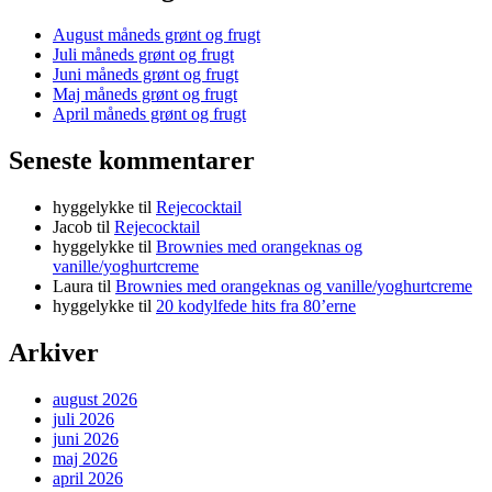
August måneds grønt og frugt
Juli måneds grønt og frugt
Juni måneds grønt og frugt
Maj måneds grønt og frugt
April måneds grønt og frugt
Seneste kommentarer
hyggelykke
til
Rejecocktail
Jacob
til
Rejecocktail
hyggelykke
til
Brownies med orangeknas og
vanille/yoghurtcreme
Laura
til
Brownies med orangeknas og vanille/yoghurtcreme
hyggelykke
til
20 kodylfede hits fra 80’erne
Arkiver
august 2026
juli 2026
juni 2026
maj 2026
april 2026