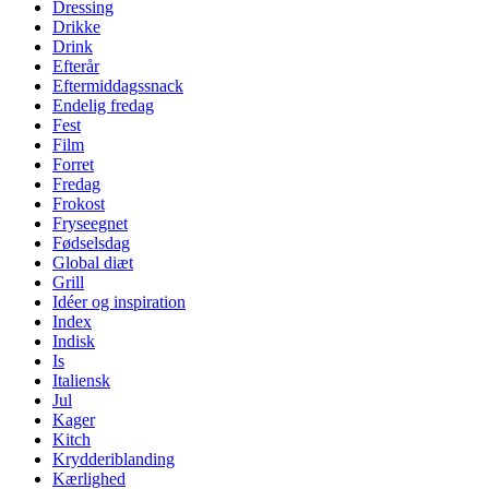
Dressing
Drikke
Drink
Efterår
Eftermiddagssnack
Endelig fredag
Fest
Film
Forret
Fredag
Frokost
Fryseegnet
Fødselsdag
Global diæt
Grill
Idéer og inspiration
Index
Indisk
Is
Italiensk
Jul
Kager
Kitch
Krydderiblanding
Kærlighed