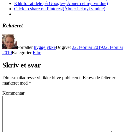
Klik for at dele på Google+(Åbner i et nyt vindue)
Click to share on Pinterest(Åbner i et nyt vindue)
Relateret
Forfatter
hyggelykke
Udgivet
22. februar 2019
22. februar
2019
Kategorier
Film
Skriv et svar
Din e-mailadresse vil ikke blive publiceret.
Krævede felter er
markeret med
*
Kommentar