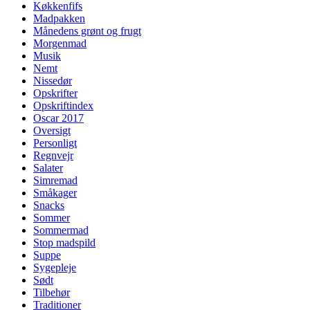
Køkkenfifs
Madpakken
Månedens grønt og frugt
Morgenmad
Musik
Nemt
Nissedør
Opskrifter
Opskriftindex
Oscar 2017
Oversigt
Personligt
Regnvejr
Salater
Simremad
Småkager
Snacks
Sommer
Sommermad
Stop madspild
Suppe
Sygepleje
Sødt
Tilbehør
Traditioner