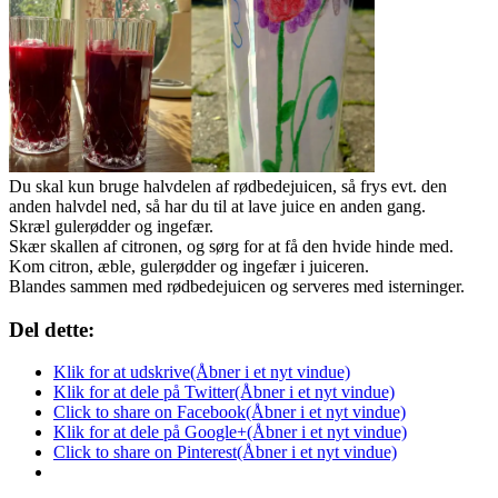
Du skal kun bruge halvdelen af rødbedejuicen, så frys evt. den
anden halvdel ned, så har du til at lave juice en anden gang.
Skræl gulerødder og ingefær.
Skær skallen af citronen, og sørg for at få den hvide hinde med.
Kom citron, æble, gulerødder og ingefær i juiceren.
Blandes sammen med rødbedejuicen og serveres med isterninger.
Del dette:
Klik for at udskrive(Åbner i et nyt vindue)
Klik for at dele på Twitter(Åbner i et nyt vindue)
Click to share on Facebook(Åbner i et nyt vindue)
Klik for at dele på Google+(Åbner i et nyt vindue)
Click to share on Pinterest(Åbner i et nyt vindue)