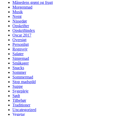
Månedens grønt og frugt
Morgenmad
Musik
Nemt
Nissedør
Opskrifter
Opskriftindex
Oscar 2017
Oversigt
Personligt
Regnvejr
Salater
Simremad
Småkager
Snacks
Sommer
Sommermad
Stop madspild
Suppe
Sygepleje
Sødt
Tilbehør
Traditioner
Uncategorized
Vegetar