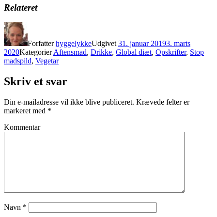
Relateret
Forfatter
hyggelykke
Udgivet
31. januar 2019
3. marts
2020
Kategorier
Aftensmad
,
Drikke
,
Global diæt
,
Opskrifter
,
Stop
madspild
,
Vegetar
Skriv et svar
Din e-mailadresse vil ikke blive publiceret.
Krævede felter er
markeret med
*
Kommentar
Navn
*