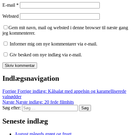
E-mail
*
Websted
Gem mit navn, mail og websted i denne browser til næste gang
jeg kommenterer.
Informer mig om nye kommentarer via e-mail.
Giv besked om nye indlæg via e-mail.
Indlægsnavigation
Forrige
Forrige indlæg:
Kålsalat med appelsin og karamelliserede
valnødder
Næste
Næste indlæg:
20 fede filmhits
Søg efter:
Søg
Seneste indlæg
August måneds grønt og frugt