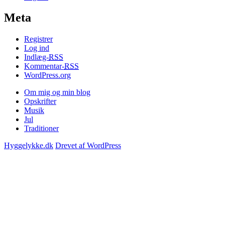
Meta
Registrer
Log ind
Indlæg-
RSS
Kommentar-
RSS
WordPress.org
Om mig og min blog
Opskrifter
Musik
Jul
Traditioner
Hyggelykke.dk
Drevet af WordPress