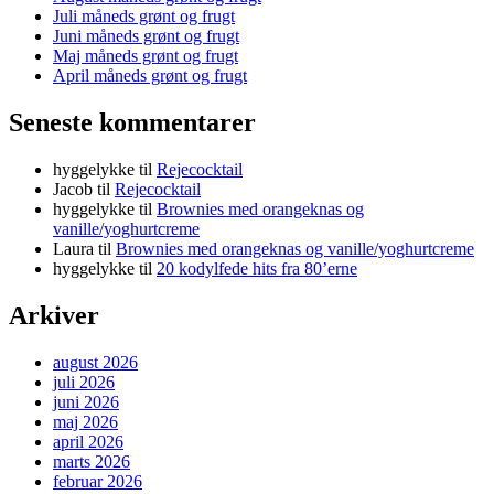
Juli måneds grønt og frugt
Juni måneds grønt og frugt
Maj måneds grønt og frugt
April måneds grønt og frugt
Seneste kommentarer
hyggelykke
til
Rejecocktail
Jacob
til
Rejecocktail
hyggelykke
til
Brownies med orangeknas og
vanille/yoghurtcreme
Laura
til
Brownies med orangeknas og vanille/yoghurtcreme
hyggelykke
til
20 kodylfede hits fra 80’erne
Arkiver
august 2026
juli 2026
juni 2026
maj 2026
april 2026
marts 2026
februar 2026