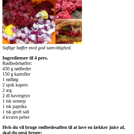
Saftige bøffer med god samvittighed.
Ingredienser til 4 pers.
Rødbedebøffer:
450 g rødbeder
150 g kartofler
1 rødløg
2 spsk kapers
2 æg
2 dl havregryn
1 tsk sennep
1 tsk paprika
1 tsk groft salt
4 kværn peber
Hvis du vil bruge rødbedesaften til at lave en lækker juice af,
skal du også bruge: