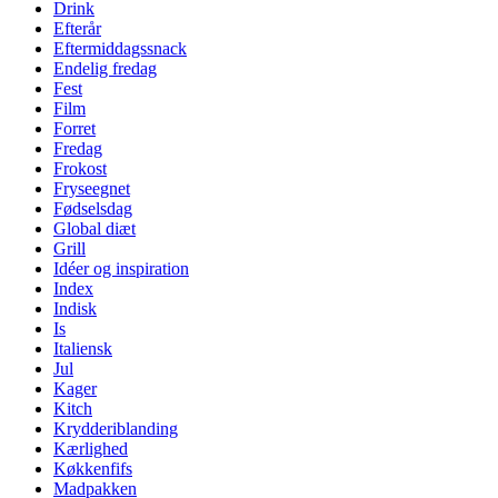
Drink
Efterår
Eftermiddagssnack
Endelig fredag
Fest
Film
Forret
Fredag
Frokost
Fryseegnet
Fødselsdag
Global diæt
Grill
Idéer og inspiration
Index
Indisk
Is
Italiensk
Jul
Kager
Kitch
Krydderiblanding
Kærlighed
Køkkenfifs
Madpakken