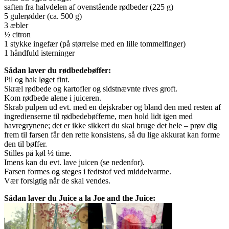
saften fra halvdelen af ovenstående rødbeder (225 g)
5 gulerødder (ca. 500 g)
3 æbler
½ citron
1 stykke ingefær (på størrelse med en lille tommelfinger)
1 håndfuld isterninger
Sådan laver du rødbedebøffer:
Pil og hak løget fint.
Skræl rødbede og kartofler og sidstnævnte rives groft.
Kom rødbede alene i juiceren.
Skrab pulpen ud evt. med en dejskraber og bland den med resten af
ingredienserne til rødbedebøfferne, men hold lidt igen med
havregrynene; det er ikke sikkert du skal bruge det hele – prøv dig
frem til farsen får den rette konsistens, så du lige akkurat kan forme
den til bøffer.
Stilles på køl ½ time.
Imens kan du evt. lave juicen (se nedenfor).
Farsen formes og steges i fedtstof ved middelvarme.
Vær forsigtig når de skal vendes.
Sådan laver du Juice a la Joe and the Juice: