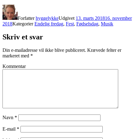
Forfatter
hyggelykke
Udgivet
13. marts 2018
16. november
2018
Kategorier
Endelig fredag
,
Fest
,
Fødselsdag
,
Musik
Skriv et svar
Din e-mailadresse vil ikke blive publiceret.
Krævede felter er
markeret med
*
Kommentar
Navn
*
E-mail
*