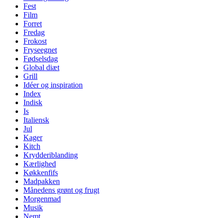
Fest
Film
Forret
Fredag
Frokost
Fryseegnet
Fødselsdag
Global diæt
Grill
Idéer og inspiration
Index
Indisk
Is
Italiensk
Jul
Kager
Kitch
Krydderiblanding
Kærlighed
Køkkenfifs
Madpakken
Månedens grønt og frugt
Morgenmad
Musik
Nemt