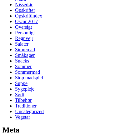
Nissedør
Opskrifter
Opskriftindex
Oscar 2017
Oversigt
Personligt
Regnvejr
Salater
Simremad
Småkager
Snacks
Sommer
Sommermad
Stop madspild
Suppe
Sygepleje
Sødt
Tilbehør
Traditioner
Uncategorized
Vegetar
Meta