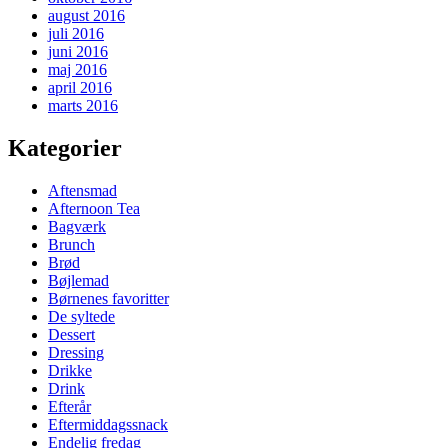
august 2016
juli 2016
juni 2016
maj 2016
april 2016
marts 2016
Kategorier
Aftensmad
Afternoon Tea
Bagværk
Brunch
Brød
Bøjlemad
Børnenes favoritter
De syltede
Dessert
Dressing
Drikke
Drink
Efterår
Eftermiddagssnack
Endelig fredag