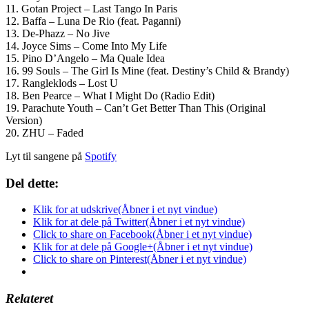
11. Gotan Project – Last Tango In Paris
12. Baffa – Luna De Rio (feat. Paganni)
13. De-Phazz – No Jive
14. Joyce Sims – Come Into My Life
15. Pino D’Angelo – Ma Quale Idea
16. 99 Souls – The Girl Is Mine (feat. Destiny’s Child & Brandy)
17. Rangleklods – Lost U
18. Ben Pearce – What I Might Do (Radio Edit)
19. Parachute Youth – Can’t Get Better Than This (Original
Version)
20. ZHU – Faded
Lyt til sangene på
Spotify
Del dette:
Klik for at udskrive(Åbner i et nyt vindue)
Klik for at dele på Twitter(Åbner i et nyt vindue)
Click to share on Facebook(Åbner i et nyt vindue)
Klik for at dele på Google+(Åbner i et nyt vindue)
Click to share on Pinterest(Åbner i et nyt vindue)
Relateret