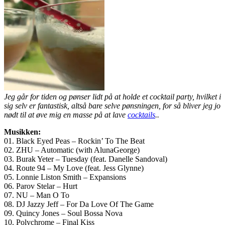
Jeg går for tiden og pønser lidt på at holde et cocktail party, hvilket i
sig selv er fantastisk, altså bare selve pønsningen, for så bliver jeg jo
nødt til at øve mig en masse på at lave
cocktails
..
Musikken:
01. Black Eyed Peas – Rockin’ To The Beat
02. ZHU – Automatic (with AlunaGeorge)
03. Burak Yeter – Tuesday (feat. Danelle Sandoval)
04. Route 94 – My Love (feat. Jess Glynne)
05. Lonnie Liston Smith – Expansions
06. Parov Stelar – Hurt
07. NU – Man O To
08. DJ Jazzy Jeff – For Da Love Of The Game
09. Quincy Jones – Soul Bossa Nova
10. Polychrome – Final Kiss