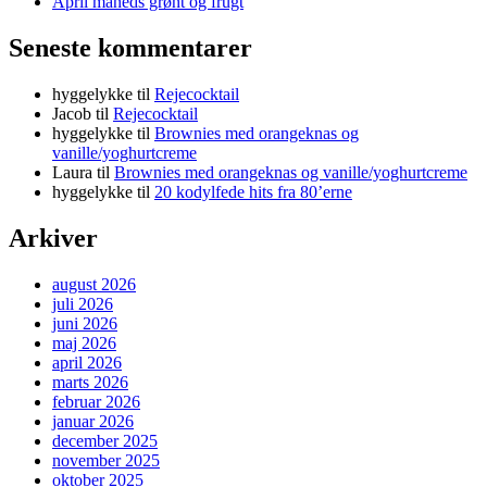
April måneds grønt og frugt
Seneste kommentarer
hyggelykke
til
Rejecocktail
Jacob
til
Rejecocktail
hyggelykke
til
Brownies med orangeknas og
vanille/yoghurtcreme
Laura
til
Brownies med orangeknas og vanille/yoghurtcreme
hyggelykke
til
20 kodylfede hits fra 80’erne
Arkiver
august 2026
juli 2026
juni 2026
maj 2026
april 2026
marts 2026
februar 2026
januar 2026
december 2025
november 2025
oktober 2025