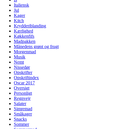
Italiensk
Jul
Kager
Kitch
Krydderiblanding
Kærlighed
Køkkenfifs
Madpakken
Månedens grønt og frugt
Morgenmad
Musik
Nemt
Nissedør
Opskrifter
Opskriftindex
Oscar 2017
Oversigt
Personligt
Regnvejr
Salater
Simremad
Småkager
Snacks
Sommer