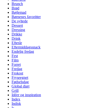
Brunch
Brød
Bøjlemad
Børnenes favoritter
De syltede
Dessert
Dressing
Drikke
Drink
Efterår
Eftermiddagssnack
Endelig fredag
Fest
Film
Forret
Fredag
Frokost
Fryseegnet
Fødselsdag
Global diæt
Grill
Idéer og inspiration
Index
Indisk
Is