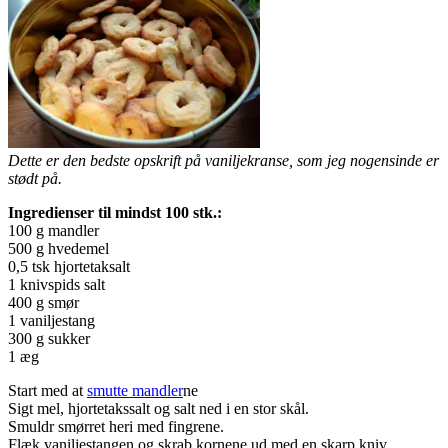
Dette er den bedste opskrift på vaniljekranse, som jeg nogensinde er
stødt på.
Ingredienser til mindst 100 stk.:
100 g mandler
500 g hvedemel
0,5 tsk hjortetaksalt
1 knivspids salt
400 g smør
1 vaniljestang
300 g sukker
1 æg
Start med at
smutte mandler
ne
Sigt mel, hjortetakssalt og salt ned i en stor skål.
Smuldr smørret heri med fingrene.
Flæk vaniljestangen og skrab kornene ud med en skarp kniv.