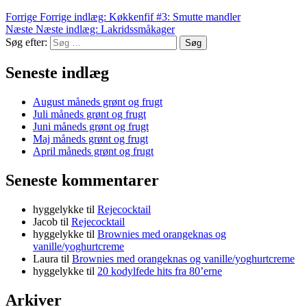
Forrige
Forrige indlæg:
Køkkenfif #3: Smutte mandler
Næste
Næste indlæg:
Lakridssmåkager
Søg efter:
Søg
Seneste indlæg
August måneds grønt og frugt
Juli måneds grønt og frugt
Juni måneds grønt og frugt
Maj måneds grønt og frugt
April måneds grønt og frugt
Seneste kommentarer
hyggelykke
til
Rejecocktail
Jacob
til
Rejecocktail
hyggelykke
til
Brownies med orangeknas og
vanille/yoghurtcreme
Laura
til
Brownies med orangeknas og vanille/yoghurtcreme
hyggelykke
til
20 kodylfede hits fra 80’erne
Arkiver