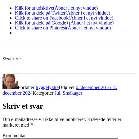
Klik for at udskrive(Åbner i et nyt vindue)
Klik for at dele på Twitter(Åbner i et nyt vindue)
Click to share on Facebook(Åbner i et nyt vindue)
Klik for at dele på Google+(Åbner i et nyt vindue)
Click to share on Pinterest(Åbner i et nyt vindue)
Relateret
Forfatter
hyggelykke
Udgivet
6. december 2016
14.
december 2024
Kategorier
Jul
,
Småkager
Skriv et svar
Din e-mailadresse vil ikke blive publiceret.
Krævede felter er
markeret med
*
Kommentar