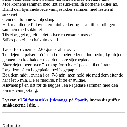
Mos kornene sammen med lidt af sukkeret, så kornene skilles ad.
Bland den hjemmelavede vaniljesukker sammen med resten af
sukkeret.
Gem den tomme vaniljestang.
Hak mandlerne fint evt. i en minihakker og tilsæt til blandingen
sammen med sukkeret.
Tilsæt ægget og ælt til det bliver en ensartet masse.
Stilles på køl i en halv times tid
Tænd for ovnen på 220 grader alm. ovn.
Tril dejen i “pølser” på 1 cm i diameter eller endnu bedre; kør dejen
gennem en kødhakker med den store stjerneplade.
Skær dejen over hver 7. cm og form hver “pølse” til en krans.
Læg dem på en bageplade med bagepapir.
Bag dem midt i ovnen i ca. 7-8 min, men hold øje med dem efter de
har fået 5 min. De er færdige, når de er gyldne.
Afsvales på en rist før de lægges i en kagedåse sammen med den
tomme vaniljestang.
Lyt evt. til
50 fantastiske julesange
på
Spotify
imens du guffer
småkagerne i dig…
Del dette: