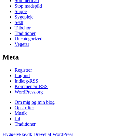
Sommermad
Stop madspild
Suppe
Sygepleje
Sødt
Tilbehør
Traditioner
Uncategorized
Vegetar
Meta
Registrer
Log ind
Indlæg-
RSS
Kommentar-
RSS
WordPress.org
Om mig og min blog
Opskrifter
Musik
Jul
Traditioner
Hyggelykke.dk
Drevet af WordPress