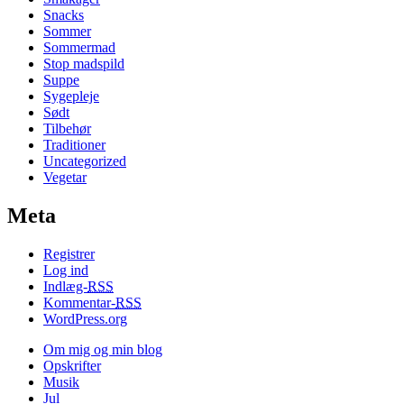
Snacks
Sommer
Sommermad
Stop madspild
Suppe
Sygepleje
Sødt
Tilbehør
Traditioner
Uncategorized
Vegetar
Meta
Registrer
Log ind
Indlæg-
RSS
Kommentar-
RSS
WordPress.org
Om mig og min blog
Opskrifter
Musik
Jul