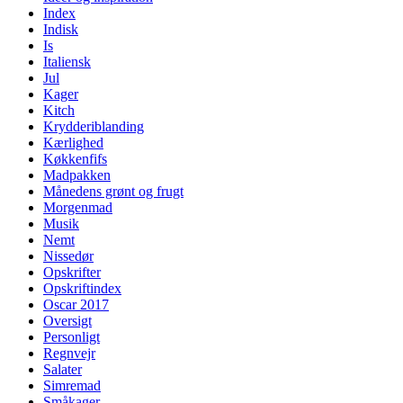
Index
Indisk
Is
Italiensk
Jul
Kager
Kitch
Krydderiblanding
Kærlighed
Køkkenfifs
Madpakken
Månedens grønt og frugt
Morgenmad
Musik
Nemt
Nissedør
Opskrifter
Opskriftindex
Oscar 2017
Oversigt
Personligt
Regnvejr
Salater
Simremad
Småkager