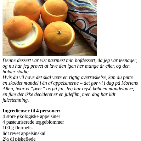
Denne dessert var vist nærmest min hofdessert, da jeg var teenager,
og nu har jeg prøvet at lave den igen her mange år efter, og den
holder stadig.
Hvis du vil have det skal være en rigtig overraskelse, kan du putte
en skoldet mandel i én af appelsinerne – det gør vi i dag på Mortens
Aften, hvor vi “øver” os på jul. Jeg har også købt en mandelgave;
en film der ikke decideret er en julefilm, men dog har lidt
julestemning.
Ingredienser til 4 personer:
4 store økologiske appelsiner
4 pasteuriserede æggeblommer
100 g flormelis
lidt revet appelsinskal
2½ dl piskefløde