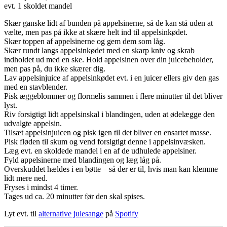
evt. 1 skoldet mandel
Skær ganske lidt af bunden på appelsinerne, så de kan stå uden at
vælte, men pas på ikke at skære helt ind til appelsinkødet.
Skær toppen af appelsinerne og gem dem som låg.
Skær rundt langs appelsinkødet med en skarp kniv og skrab
indholdet ud med en ske. Hold appelsinen over din juicebeholder,
men pas på, du ikke skærer dig.
Lav appelsinjuice af appelsinkødet evt. i en juicer ellers giv den gas
med en stavblender.
Pisk æggeblommer og flormelis sammen i flere minutter til det bliver
lyst.
Riv forsigtigt lidt appelsinskal i blandingen, uden at ødelægge den
udvalgte appelsin.
Tilsæt appelsinjuicen og pisk igen til det bliver en ensartet masse.
Pisk fløden til skum og vend forsigtigt denne i appelsinvæsken.
Læg evt. en skoldede mandel i en af de udhulede appelsiner.
Fyld appelsinerne med blandingen og læg låg på.
Overskuddet hældes i en bøtte – så der er til, hvis man kan klemme
lidt mere ned.
Fryses i mindst 4 timer.
Tages ud ca. 20 minutter før den skal spises.
Lyt evt. til
alternative julesange
på
Spotify