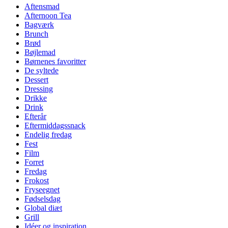
Aftensmad
Afternoon Tea
Bagværk
Brunch
Brød
Bøjlemad
Børnenes favoritter
De syltede
Dessert
Dressing
Drikke
Drink
Efterår
Eftermiddagssnack
Endelig fredag
Fest
Film
Forret
Fredag
Frokost
Fryseegnet
Fødselsdag
Global diæt
Grill
Idéer og inspiration