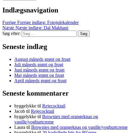
Indlægsnavigation
Forrige
Forrige indlæg:
Fotojulekalender
Næste
Næste indlæg:
Dal Makhani
Søg efter:
Søg
Seneste indlæg
August måneds grønt og frugt
Juli måneds grønt og frugt
Juni måneds grønt og frugt
Maj måneds grønt og frugt
April måneds grønt og frugt
Seneste kommentarer
hyggelykke
til
Rejecocktail
Jacob
til
Rejecocktail
hyggelykke
til
Brownies med orangeknas og
vanille/yoghurtcreme
Laura
til
Brownies med orangeknas og vanille/yoghurtcreme
hyggelykke
til
20 kodylfede hits fra 80’erne