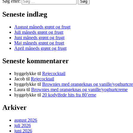
Søg efter:
Søg
Seneste indlæg
August måneds grønt og frugt
Juli måneds grønt og frugt
Juni måneds grønt og frugt
Maj måneds grønt og frugt
April måneds grønt og frugt
Seneste kommentarer
hyggelykke
til
Rejecocktail
Jacob
til
Rejecocktail
hyggelykke
til
Brownies med orangeknas og vanille/yoghurtcr
Laura
til
Brownies med orangeknas og vanille/yoghurtcreme
hyggelykke
til
20 kodylfede hits fra 80’erne
Arkiver
august 2026
juli 2026
juni 2026