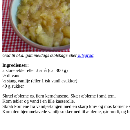
God til bl.a. gammeldags æblekage eller
julegrød
.
Ingredienser:
2 store æbler eller 3 små (ca. 300 g)
½ dl vand
½ stang vanilje (eller 1 tsk vaniljesukker)
40 g sukker
Skræl æblerne og fjern kernehusene. Skær æblerne i små tern.
Kom æbler og vand i en lille kasserolle.
Skrab kornene fra vaniljestangen med en skarp kniv og mos kornene
Kom den hjemmelavede vaniljesukker ned til æblerne, rør rundt, og bri