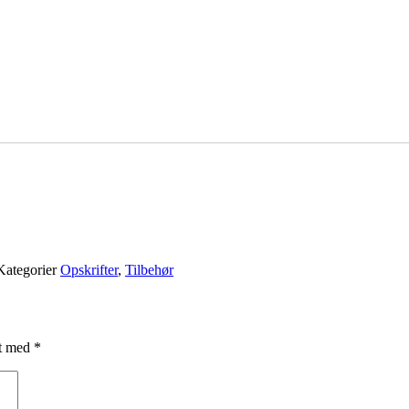
Kategorier
Opskrifter
,
Tilbehør
et med
*