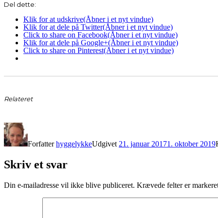
Del dette:
Klik for at udskrive(Åbner i et nyt vindue)
Klik for at dele på Twitter(Åbner i et nyt vindue)
Click to share on Facebook(Åbner i et nyt vindue)
Klik for at dele på Google+(Åbner i et nyt vindue)
Click to share on Pinterest(Åbner i et nyt vindue)
Relateret
Forfatter
hyggelykke
Udgivet
21. januar 2017
1. oktober 2019
Skriv et svar
Din e-mailadresse vil ikke blive publiceret.
Krævede felter er marker