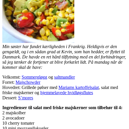
Min søster har fundet kærligheden i Frankrig. Heldigvis er den
gengældt, og i en sådan grad at Kevin, som han hedder, er flyttet til
Danmark. De havde en ret hård tilflytning med en del forhindringer,
så jeg tænker de fortjener at blive forkælet lidt. På mandag når de
kommer skal de have:
Velkomst:
Sommergløgg
og
saltmandler
Forret:
Majschowder
Hovedret: Grillede pølser med
Mariams kartoffelsalat
, salat med
friske majskerner og
hjemmelavede hvidløgsflutes
Dessert:
S’mores
Ingredienser til salat med friske majskerner som tilbehør til 4:
2 majskolber
2 avocadoer
10 cherry tomater
10 mini mozzarellakugler