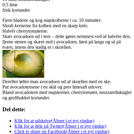
0,5 lime
frisk koriander
Fjern bladene og kog majskolberne i ca. 10 minutter.
Skrab kernerne fra kolben med en skarp kniv.
Halvér cherrytomaterne.
Skær avocadoen ud i tern – dette gøres nemmest ved af halvére den,
fjerne stenen og skære ned i avocadoen, først på langs og så på
tværs, imens den stadig er i skrællen.
Derefter løfter man avocadoen ud af skrællen med en ske.
Put avocadoternene i en skål og pres limesaft udover.
Bland avocadotern med majskerner, cherrytomater, mozzarellakugler
og grofthakket koriander.
Del dette:
Klik for at udskrive(Åbner i et nyt vindue)
Klik for at dele på Twitter(Åbner i et nyt vindue)
Click to share on Facebook(Åbner i et nyt vindue)