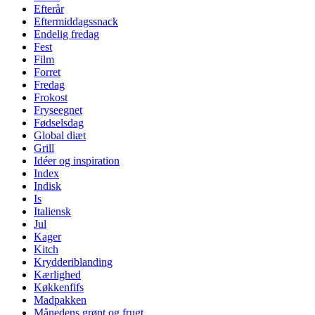
Efterår
Eftermiddagssnack
Endelig fredag
Fest
Film
Forret
Fredag
Frokost
Fryseegnet
Fødselsdag
Global diæt
Grill
Idéer og inspiration
Index
Indisk
Is
Italiensk
Jul
Kager
Kitch
Krydderiblanding
Kærlighed
Køkkenfifs
Madpakken
Månedens grønt og frugt