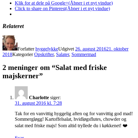
Klik for at dele på Google+(Åbner i et nyt vindue)
Click to share on Pinterest(Åbner i et nyt vindue)
Relateret
Forfatter
hyggelykke
Udgivet
26. august 2016
21. oktober
2018
Kategorier
Opskrifter
,
Salater
,
Sommermad
2 meninger om “Salat med friske
majskerner”
Charlotte
siger:
31. august 2016 kl. 7:28
Tak for en vanvittig hyggelig aften og for vanvittig god mad!
Sommergløgg! Kartoffelsalat, hvidløgsflutes, chowder og
salat med friske majs! Som altid tryllede du i køkkenet! ❤️
Svar