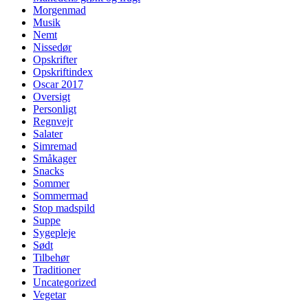
Morgenmad
Musik
Nemt
Nissedør
Opskrifter
Opskriftindex
Oscar 2017
Oversigt
Personligt
Regnvejr
Salater
Simremad
Småkager
Snacks
Sommer
Sommermad
Stop madspild
Suppe
Sygepleje
Sødt
Tilbehør
Traditioner
Uncategorized
Vegetar