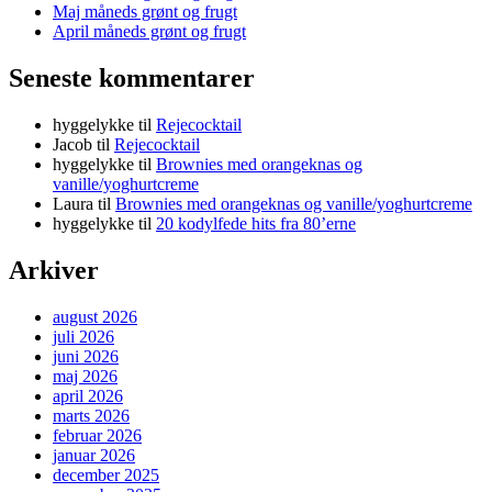
Maj måneds grønt og frugt
April måneds grønt og frugt
Seneste kommentarer
hyggelykke
til
Rejecocktail
Jacob
til
Rejecocktail
hyggelykke
til
Brownies med orangeknas og
vanille/yoghurtcreme
Laura
til
Brownies med orangeknas og vanille/yoghurtcreme
hyggelykke
til
20 kodylfede hits fra 80’erne
Arkiver
august 2026
juli 2026
juni 2026
maj 2026
april 2026
marts 2026
februar 2026
januar 2026
december 2025