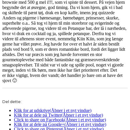
brownie med 500 g mel i!!!, som vi spiste til dessert. På vejen hjem
begyndte det at øsregne, god timing. Da vi kom hjem, gik vi i bad
og skiftede til pænt tøj, drak en kop kaffe, imens jeg quizzede
Anders og pigerne i børnesange, børnebøger, prinsesser, skurke,
superhelte o.a.. Så tog vi hjem til min storebror og svigerinde og
afleverede pigerne, tog videre til en Petanque bar, der lå i nærheden,
hvor vi drak en cocktail og ja, spillede petanque. Derfra tog vi
videre til aftenens store event, nemmelig Kiin Kiin, som jeg længe
gerne har villet prøve. Jeg havde for over et halvt år siden bestilt
plads ved bord 9, som er deres romantiske bord, fordi det ligger lidt
afsides. Det var præcis som jeg havde forventet en stor
gourmetoplevelse med både fantastiske og grænseoverskridende
smagsoplevelser. Til sidst var vi ude og spille pool, noget vi gjorde
meget, inden vi fik børn, men ikke har fået prioriteret efter. Det
er ikke vigtigt, hvem der vandt; det handler jo bare om at have det
sjovt 🙂
Del dette:
Klik for at udskrive(Åbner i et nyt vindue)
Klik for at dele på Twitter(Åbner i et nyt vindue)
Click to share on Facebook(Åbner i et nyt vindue)
Klik for at dele på Google+(Åbner i et nyt vindue)
Click to share on Pinterest(Åbner i et nyt vindue)