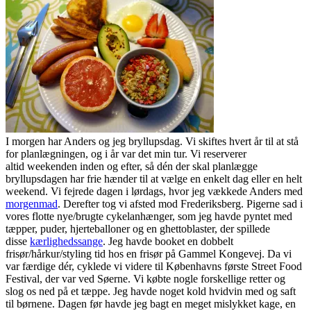
I morgen har Anders og jeg bryllupsdag. Vi skiftes hvert år til at stå
for planlægningen, og i år var det min tur. Vi reserverer
altid weekenden inden og efter, så dén der skal planlægge
bryllupsdagen har frie hænder til at vælge en enkelt dag eller en helt
weekend. Vi fejrede dagen i lørdags, hvor jeg vækkede Anders med
morgenmad
. Derefter tog vi afsted mod Frederiksberg. Pigerne sad i
vores flotte nye/brugte cykelanhænger, som jeg havde pyntet med
tæpper, puder, hjerteballoner og en ghettoblaster, der spillede
disse
kærlighedssange
. Jeg havde booket en dobbelt
frisør/hårkur/styling tid hos en frisør på Gammel Kongevej. Da vi
var færdige dér, cyklede vi videre til Københavns første Street Food
Festival, der var ved Søerne. Vi købte nogle forskellige retter og
slog os ned på et tæppe. Jeg havde noget kold hvidvin med og saft
til børnene. Dagen før havde jeg bagt en meget mislykket kage, en