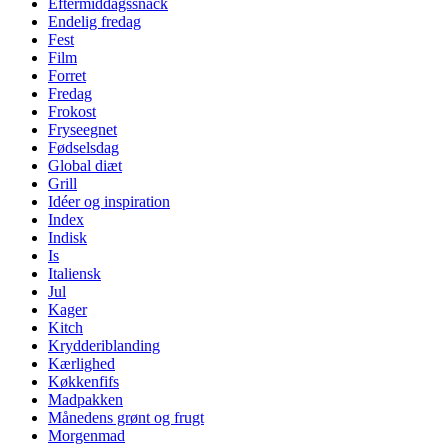
Eftermiddagssnack
Endelig fredag
Fest
Film
Forret
Fredag
Frokost
Fryseegnet
Fødselsdag
Global diæt
Grill
Idéer og inspiration
Index
Indisk
Is
Italiensk
Jul
Kager
Kitch
Krydderiblanding
Kærlighed
Køkkenfifs
Madpakken
Månedens grønt og frugt
Morgenmad