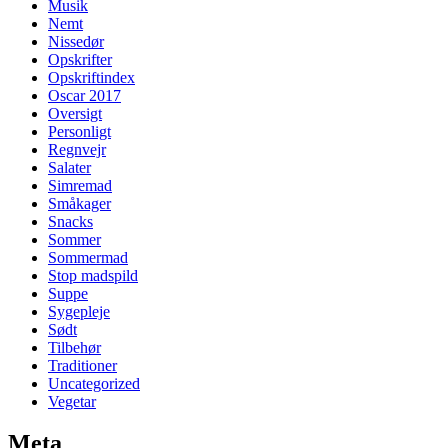
Musik
Nemt
Nissedør
Opskrifter
Opskriftindex
Oscar 2017
Oversigt
Personligt
Regnvejr
Salater
Simremad
Småkager
Snacks
Sommer
Sommermad
Stop madspild
Suppe
Sygepleje
Sødt
Tilbehør
Traditioner
Uncategorized
Vegetar
Meta